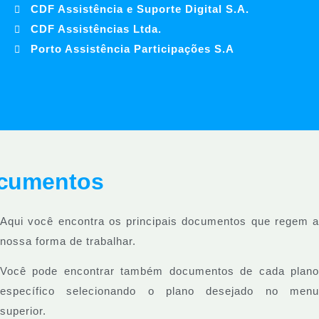
CDF Assistência e Suporte Digital S.A.
CDF Assistências Ltda.
Porto Assistência Participações S.A
cumentos
Aqui você encontra os principais documentos que regem a
nossa forma de trabalhar.
Você pode encontrar também documentos de cada plano
específico selecionando o plano desejado no menu
superior.