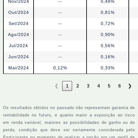
Nov/2024
--
0,48%
Out/2024
--
0,81%
Set/2024
--
0,72%
Ago/2024
--
0,90%
Jul/2024
--
0,56%
Jun/2024
--
0,16%
Mai/2024
0,12%
0,33%
❮
1
2
3
4
5
6
❯
Os resultados obtidos no passado não representam garantia de
rentabilidade no futuro, e quanto maior a exposição ao risco
em renda variável, maiores as possibilidades de ganho ou de
perda, condição que deve ser seriamente considerada pelo
Participante no momento de realizar a opção por um perfil de