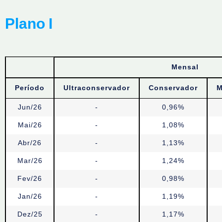
Plano I
Mensal
Período
Ultraconservador
Conservador
M
Jun/26
-
0,96%
Mai/26
-
1,08%
Abr/26
-
1,13%
Mar/26
-
1,24%
Fev/26
-
0,98%
Jan/26
-
1,19%
Dez/25
-
1,17%